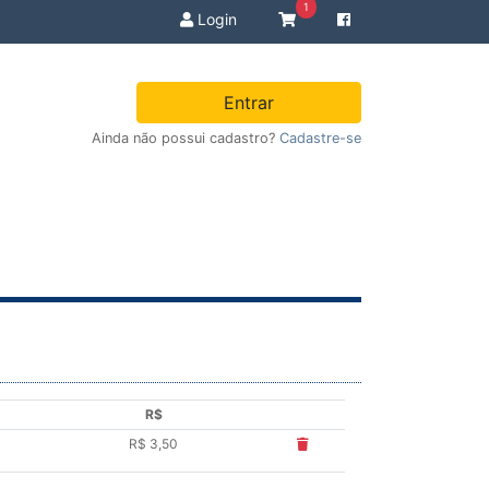
1
Login
Entrar
Ainda não possui cadastro?
Cadastre-se
R$
R$ 3,50